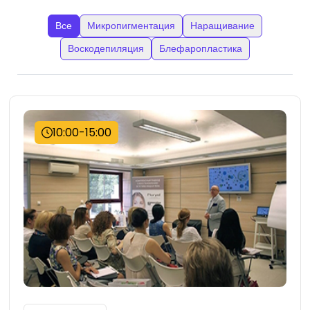
Все
Микропигментация
Наращивание
Воскодепиляция
Блефаропластика
10:00-15:00